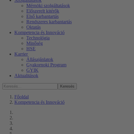
Szolgáltatások
Mérnöki szolgáltatások
Előszerelt kitérők
Első karbantartás
Rendszeres karbantartás
Oktatás
Kompetencia és Innováció
Technológia
Minőség
HSE
Karrier
Állásajánlatok
Gyakornoki Program
GYIK
Aktualitások
Keresés
Főoldal
Kompetencia és Innováció