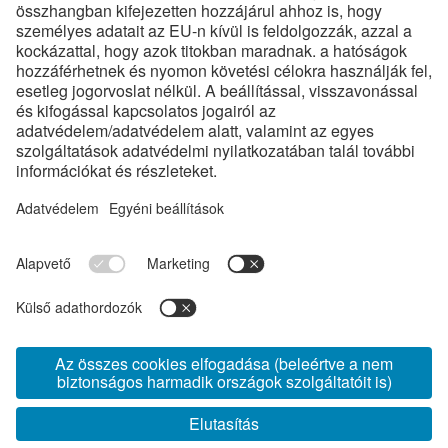
Kompetencia és Innováció
Technológia
Minőség
HSE
Karrier
Állásajánlatok
Gyakornoki Program
GYIK
Dokumentumtár
Képtár
Termékkatalógus
ÁSZF
Etikai kódex
Adatvédelem
Tanúsítványok
Általános Beszerzési Feltételek
Biztonsági szabályzat tájékoztató KÜLSŐS partnerek részére
www.voestalpine.com