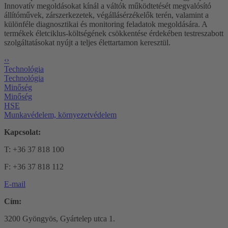
Innovatív megoldásokat kínál a váltók működtetését megvalósító
állítóművek, zárszerkezetek, végállásérzékelők terén, valamint a
különféle diagnosztikai és monitoring feladatok megoldására. A
termékek életciklus-költségének csökkentése érdekében testreszabott
szolgáltatásokat nyújt a teljes élettartamon keresztül.
‹
›
Technológia
Technológia
Minőség
Minőség
HSE
Munkavédelem, környezetvédelem
Kapcsolat:
T: +36 37 818 100
F: +36 37 818 112
E-mail
Cím:
3200 Gyöngyös, Gyártelep utca 1.