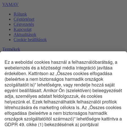
VAMAV
Rólunk
Cégtörténet
Cégvezetés
Kapcsolat
Aktualitások
Cookie beállítások
Termékek
Vignol kitérők és átszelések
Phoenix kitérők és átszelések
Egyéb felépítményi szerkezetek
Termékdokumentáció
Diagnosztika és Monitoring
Innováció
Szolgáltatások
Mérnöki szolgáltatások
Előszerelt kitérők
Első karbantartás
Rendszeres karbantartás
Oktatás