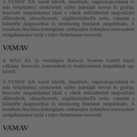
A VAMAV Kft. vasúti kitérők, átszelések, vágánykapcsolatok és
más felépítményi szerkezetek széles palettáját tervezi és gyártja.
Innovatív megoldásokat kínál a váltók működtetését megvalósító
állítóművek, zárszerkezetek, végállásérzékelők terén, valamint a
különféle diagnosztikai és monitoring feladatok megoldására. A
termékek életciklus-költségének csökkentése érdekében testreszabott
szolgáltatásokat nyújt a teljes élettartamon keresztül.
VAMAV
A
MÁV Zrt. és voestalpine Railway Systems GmbH közös
vállalata.
Innovatív, testreszabott és rendszerszintű megoldások egy
kézből.
A VAMAV Kft. vasúti kitérők, átszelések, vágánykapcsolatok és
más felépítményi szerkezetek széles palettáját tervezi és gyártja.
Innovatív megoldásokat kínál a váltók működtetését megvalósító
állítóművek, zárszerkezetek, végállásérzékelők terén, valamint a
különféle diagnosztikai és monitoring feladatok megoldására. A
termékek életciklus-költségének csökkentése érdekében testreszabott
szolgáltatásokat nyújt a teljes élettartamon keresztül.
VAMAV