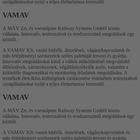
szolgáltatásokat nyújt a teljes élettartamon keresztül.
VAMAV
A
MÁV Zrt. és voestalpine Railway Systems GmbH közös
vállalata.
Innovatív, testreszabott és rendszerszintű megoldások egy
kézből.
A VAMAV Kft. vasúti kitérők, átszelések, vágánykapcsolatok és
más felépítményi szerkezetek széles palettáját tervezi és gyártja.
Innovatív megoldásokat kínál a váltók működtetését megvalósító
állítóművek, zárszerkezetek, végállásérzékelők terén, valamint a
különféle diagnosztikai és monitoring feladatok megoldására. A
termékek életciklus-költségének csökkentése érdekében testreszabott
szolgáltatásokat nyújt a teljes élettartamon keresztül.
VAMAV
A
MÁV Zrt. és voestalpine Railway Systems GmbH közös
vállalata.
Innovatív, testreszabott és rendszerszintű megoldások egy
kézből.
A VAMAV Kft. vasúti kitérők, átszelések, vágánykapcsolatok és
más felépítményi szerkezetek széles palettáját tervezi és gyártja.