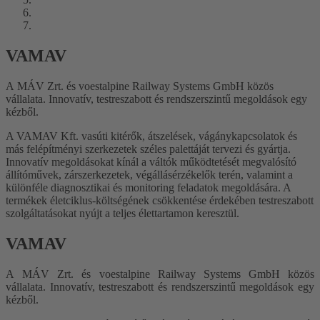
VAMAV
A MÁV Zrt. és
voestalpine Railway Systems GmbH
közös
vállalata. Innovatív, testreszabott és rendszerszintű megoldások egy
kézből.
A VAMAV Kft. vasúti kitérők, átszelések, vágánykapcsolatok és
más felépítményi szerkezetek széles palettáját tervezi és gyártja.
Innovatív megoldásokat kínál a váltók működtetését megvalósító
állítóművek, zárszerkezetek, végállásérzékelők terén, valamint a
különféle diagnosztikai és monitoring feladatok megoldására. A
termékek életciklus-költségének csökkentése érdekében testreszabott
szolgáltatásokat nyújt a teljes élettartamon keresztül.
VAMAV
A MÁV Zrt. és
voestalpine Railway Systems GmbH
közös
vállalata. Innovatív, testreszabott és rendszerszintű megoldások egy
kézből.