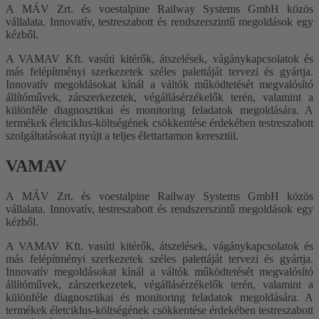
A
MÁV Zrt. és voestalpine Railway Systems GmbH közös
vállalata.
Innovatív, testreszabott és rendszerszintű megoldások egy
kézből.
A VAMAV Kft. vasúti kitérők, átszelések, vágánykapcsolatok és
más felépítményi szerkezetek széles palettáját tervezi és gyártja.
Innovatív megoldásokat kínál a váltók működtetését megvalósító
állítóművek, zárszerkezetek, végállásérzékelők terén, valamint a
különféle diagnosztikai és monitoring feladatok megoldására. A
termékek életciklus-költségének csökkentése érdekében testreszabott
szolgáltatásokat nyújt a teljes élettartamon keresztül.
VAMAV
A
MÁV Zrt. és voestalpine Railway Systems GmbH közös
vállalata.
Innovatív, testreszabott és rendszerszintű megoldások egy
kézből.
A VAMAV Kft. vasúti kitérők, átszelések, vágánykapcsolatok és
más felépítményi szerkezetek széles palettáját tervezi és gyártja.
Innovatív megoldásokat kínál a váltók működtetését megvalósító
állítóművek, zárszerkezetek, végállásérzékelők terén, valamint a
különféle diagnosztikai és monitoring feladatok megoldására. A
termékek életciklus-költségének csökkentése érdekében testreszabott