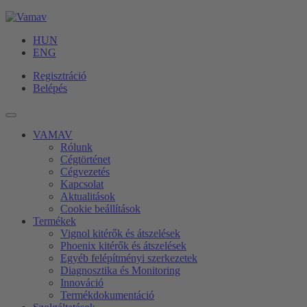
HUN
ENG
Regisztráció
Belépés
VAMAV
Rólunk
Cégtörténet
Cégvezetés
Kapcsolat
Aktualitások
Cookie beállítások
Termékek
Vignol kitérők és átszelések
Phoenix kitérők és átszelések
Egyéb felépítményi szerkezetek
Diagnosztika és Monitoring
Innováció
Termékdokumentáció