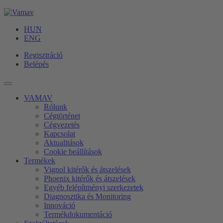
HUN
ENG
Regisztráció
Belépés
VAMAV
Rólunk
Cégtörténet
Cégvezetés
Kapcsolat
Aktualitások
Cookie beállítások
Termékek
Vignol kitérők és átszelések
Phoenix kitérők és átszelések
Egyéb felépítményi szerkezetek
Diagnosztika és Monitoring
Innováció
Termékdokumentáció