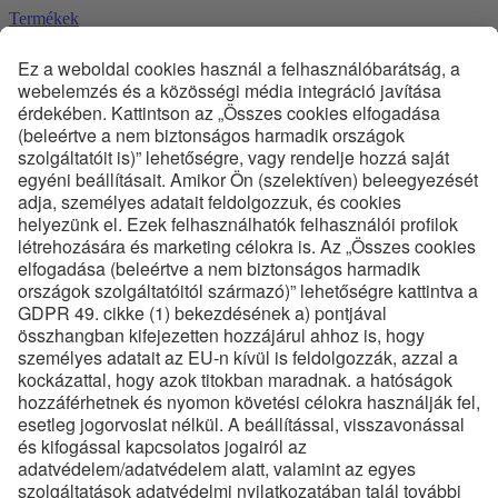
Termékek
Vignol kitérők és átszelések
Phoenix kitérők és átszelések
Egyéb felépítményi szerkezetek
Termékdokumentáció
Diagnosztika és Monitoring
Innováció
Szolgáltatások
Mérnöki szolgáltatások
Előszerelt kitérők
Első karbantartás
Rendszeres karbantartás
Oktatás
Kompetencia és Innováció
Technológia
Minőség
HSE
Karrier