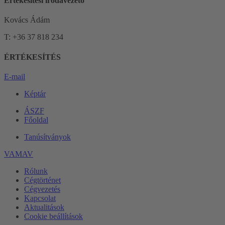
Értékesítési irodavezető
Kovács Ádám
T: +36 37 818 234
ÉRTÉKESÍTÉS
E-mail
Képtár
ÁSZF
Főoldal
Tanúsítványok
VAMAV
Rólunk
Cégtörténet
Cégvezetés
Kapcsolat
Aktualitások
Cookie beállítások