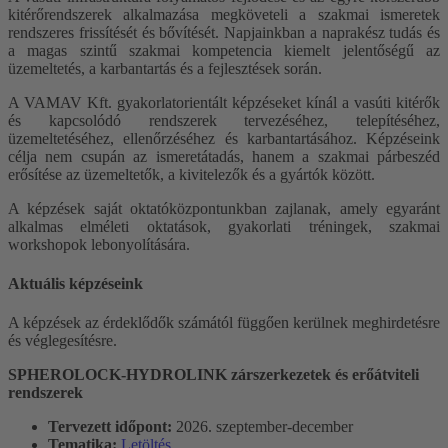
kitérőrendszerek alkalmazása megköveteli a szakmai ismeretek
rendszeres frissítését és bővítését. Napjainkban a naprakész tudás és
a magas szintű szakmai kompetencia kiemelt jelentőségű az
üzemeltetés, a karbantartás és a fejlesztések során.
A VAMAV Kft. gyakorlatorientált képzéseket kínál a vasúti kitérők
és kapcsolódó rendszerek tervezéséhez, telepítéséhez,
üzemeltetéséhez, ellenőrzéséhez és karbantartásához. Képzéseink
célja nem csupán az ismeretátadás, hanem a szakmai párbeszéd
erősítése az üzemeltetők, a kivitelezők és a gyártók között.
A képzések saját oktatóközpontunkban zajlanak, amely egyaránt
alkalmas elméleti oktatások, gyakorlati tréningek, szakmai
workshopok lebonyolítására.
Aktuális képzéseink
A képzések az érdeklődők számától függően kerülnek meghirdetésre
és véglegesítésre.
SPHEROLOCK-HYDROLINK zárszerkezetek és erőátviteli
rendszerek
Tervezett időpont:
2026. szeptember-december
Tematika:
Letöltés