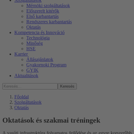
Szolgáltatások
Mérnöki szolgáltatások
Előszerelt kitérők
Első karbantartás
Rendszeres karbantartás
Oktatás
Kompetencia és Innováció
Technológia
Minőség
HSE
Karrier
Állásajánlatok
Gyakornoki Program
GYIK
Aktualitások
Keresés
Főoldal
Szolgáltatások
Oktatás
Oktatások és szakmai tréningek
A vasúti infrastruktúra folyamatos fejlődése és az egyre korszerűbb