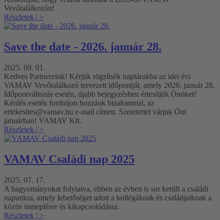
Vevőtalálkozón!
Részletek
| >
Save the date - 2026. január 28.
2025. 09. 01.
Kedves Partnereink! Kérjük rögzítsék naptárukba az idei évi
VAMAV Vevőtalálkozó tervezett időpontját, amely 2026. január 28.
Időpontváltozás esetén, újabb bejegyzésben értesítjük Önöket!
Kérdés esetén forduljon hozzánk bizalommal, az
ertekesites@vamav.hu e-mail címen. Szeretettel várjuk Önt
januárban! VAMAV Kft.
Részletek
| >
VAMAV Családi nap 2025
2025. 07. 17.
A hagyományokat folytatva, ebben az évben is sor került a családi
napunkra, amely lehetőséget adott a kollégáknak és családjaiknak a
közös ünneplésre és kikapcsolódásra.
Részletek
| >