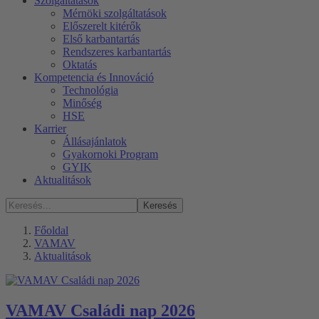
Szolgáltatások
Mérnöki szolgáltatások
Előszerelt kitérők
Első karbantartás
Rendszeres karbantartás
Oktatás
Kompetencia és Innováció
Technológia
Minőség
HSE
Karrier
Állásajánlatok
Gyakornoki Program
GYIK
Aktualitások
Keresés
Főoldal
VAMAV
Aktualitások
VAMAV Családi nap 2026