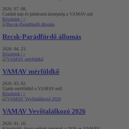
2026. 07. 08.
Családi nap és jubileumi ünnepség a VAMAV-nál
Részletek
| >
Recsk-Parádfürdő állomás
2026. 04. 23.
Részletek
| >
VAMAV mérföldkő
2026. 03. 02.
Újabb mérföldkő a VAMAV-nál!
Részletek
| >
VAMAV Vevőtalálkozó 2026
2026. 01. 16.
Köszönjük, hogy velünk tartottak a 2026-os VAMAV