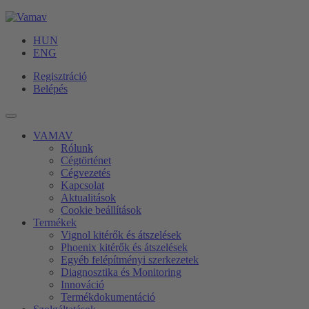
HUN
ENG
Regisztráció
Belépés
VAMAV
Rólunk
Cégtörténet
Cégvezetés
Kapcsolat
Aktualitások
Cookie beállítások
Termékek
Vignol kitérők és átszelések
Phoenix kitérők és átszelések
Egyéb felépítményi szerkezetek
Diagnosztika és Monitoring
Innováció
Termékdokumentáció