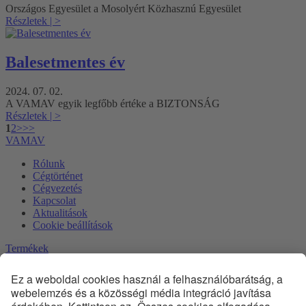
Országos Egyesület a Mosolyért Közhasznú Egyesület
Részletek
| >
Balesetmentes év
2024. 07. 02.
A VAMAV egyik legfőbb értéke a BIZTONSÁG
Részletek
| >
1
2
>
>>
VAMAV
Rólunk
Cégtörténet
Cégvezetés
Kapcsolat
Aktualitások
Cookie beállítások
Termékek
Vignol kitérők és átszelések
Phoenix kitérők és átszelések
Egyéb felépítményi szerkezetek