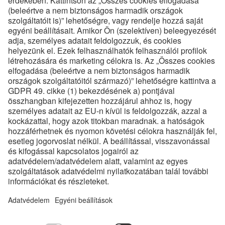
Termékdokumentáció
Diagnosztika és Monitoring
Innováció
Szolgáltatások
Mérnöki szolgáltatások
Előszerelt kitérők
Első karbantartás
Rendszeres karbantartás
Oktatás
Kompetencia és Innováció
Technológia
Minőség
HSE
Karrier
Állásajánlatok
Gyakornoki Program
GYIK
Dokumentumtár