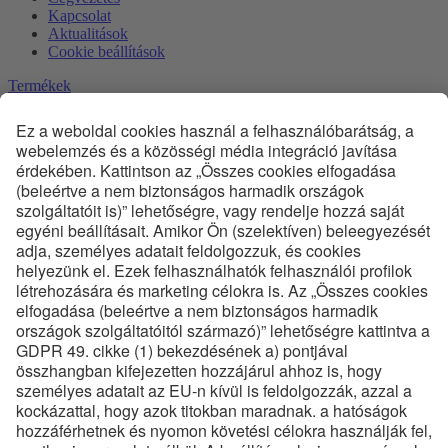
Kapcsolat
Aktualitások
Cookie beállítások
Termékek
Vignol kitérők és átszelések
Phoenix kitérők és átszelések
Egyéb felépítményi szerkezetek
Termékdokumentáció
Diagnosztika és Monitoring
Innováció
Szolgáltatások
Mérnöki szolgáltatások
Előszerelt kitérők
Első karbantartás
Rendszeres karbantartás
Oktatás
Kompetencia és Innováció
Technológia
Minőség