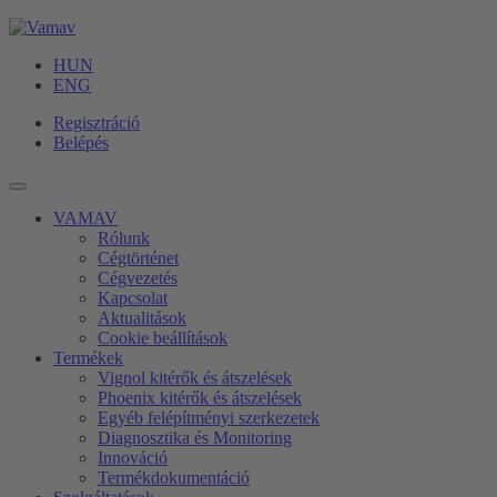
HUN
ENG
Regisztráció
Belépés
VAMAV
Rólunk
Cégtörténet
Cégvezetés
Kapcsolat
Aktualitások
Cookie beállítások
Termékek
Vignol kitérők és átszelések
Phoenix kitérők és átszelések
Egyéb felépítményi szerkezetek
Diagnosztika és Monitoring
Innováció
Termékdokumentáció