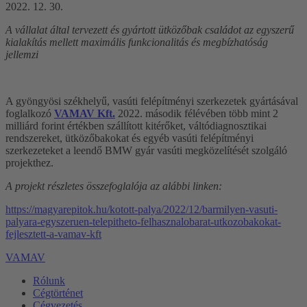
2022. 12. 30.
A vállalat által tervezett és gyártott ütközőbak családot az egyszerű
kialakítás mellett maximális funkcionalitás és megbízhatóság
jellemzi
A gyöngyösi székhelyű, vasúti felépítményi szerkezetek gyártásával
foglalkozó
VAMAV Kft.
2022. második félévében több mint 2
milliárd forint értékben szállított kitérőket, váltódiagnosztikai
rendszereket, ütközőbakokat és egyéb vasúti felépítményi
szerkezeteket a leendő BMW gyár vasúti megközelítését szolgáló
projekthez.
A projekt részletes összefoglalója az alábbi linken:
https://magyarepitok.hu/kotott-palya/2022/12/barmilyen-vasuti-
palyara-egyszeruen-telepitheto-felhasznalobarat-utkozobakokat-
fejlesztett-a-vamav-kft
VAMAV
Rólunk
Cégtörténet
Cégvezetés