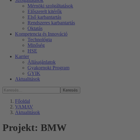
Szolgáltatások
Mérnöki szolgáltatások
Előszerelt kitérők
Első karbantartás
Rendszeres karbantartás
Oktatás
Kompetencia és Innováció
Technológia
Minőség
HSE
Karrier
Állásajánlatok
Gyakornoki Program
GYIK
Aktualitások
Keresés
Főoldal
VAMAV
Aktualitások
Projekt: BMW