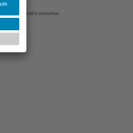
sségét
a közlekedési szektorban.
novelesehez