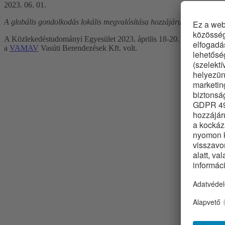
2023. 06. 01.
A globális gondolkodás lokális megvalósítása hozzájárul a vasút stra
A Közlekedéstudományi Egyesület 2023. április 18-20. között rendez
a
VAMAV
Vasúti Berendezések Kft. volt.