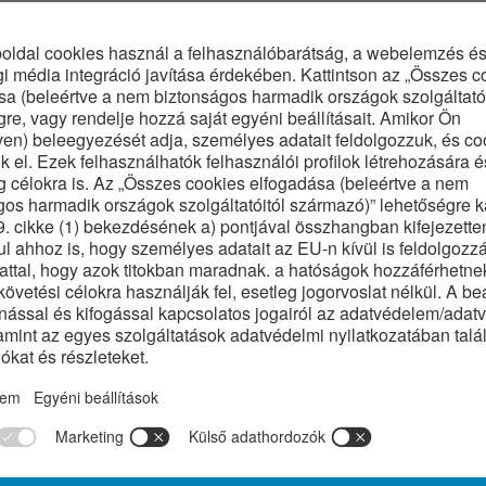
tégiai szerepének növeléséhez
te meg Bükfürdőn a XXIII. Közlekedésfejlesztési és beruházási Konfe