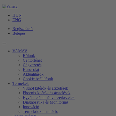
HUN
ENG
Regisztráció
Belépés
VAMAV
Rólunk
Cégtörténet
Cégvezetés
Kapcsolat
Aktualitások
Cookie beállítások
Termékek
Vignol kitérők és átszelések
Phoenix kitérők és átszelések
Egyéb felépítményi szerkezetek
Diagnosztika és Monitoring
Innováció
Termékdokumentáció