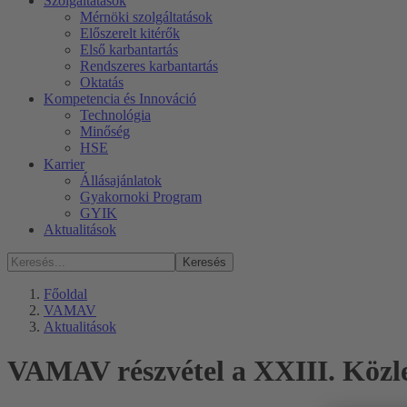
Szolgáltatások
Mérnöki szolgáltatások
Előszerelt kitérők
Első karbantartás
Rendszeres karbantartás
Oktatás
Kompetencia és Innováció
Technológia
Minőség
HSE
Karrier
Állásajánlatok
Gyakornoki Program
GYIK
Aktualitások
Keresés
Főoldal
VAMAV
Aktualitások
VAMAV részvétel a XXIII. Közle