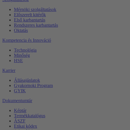
Mérnöki szolgáltatások
Előszerelt kitérők
Első karbantartás
Rendszeres karbantartás
Oktatás
Kompetencia és Innováció
Technológia
Minőség
HSE
Karrier
Állásajánlatok
Gyakornoki Program
GYIK
Dokumentumtár
Képtár
Termékkatalógus
ÁSZF
Etikai kódex