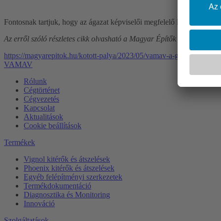
Fontosnak tartjuk, hogy az ágazat képviselői megfelelő lépéseket tegy
Az erről szóló részletes cikk olvasható a Magyar Építők honlapján:
https://magyarepitok.hu/kotott-palya/2023/05/vamav-a-globalis-gondo
VAMAV
Rólunk
Cégtörténet
Cégvezetés
Kapcsolat
Aktualitások
Cookie beállítások
Termékek
Vignol kitérők és átszelések
Phoenix kitérők és átszelések
Egyéb felépítményi szerkezetek
Termékdokumentáció
Diagnosztika és Monitoring
Innováció
Szolgáltatások