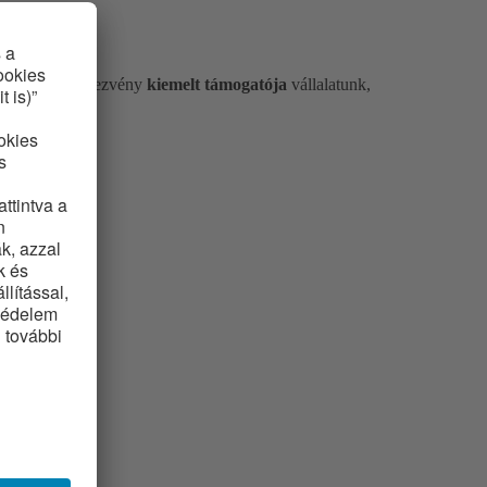
renciát. A rendezvény
kiemelt támogatója
vállalatunk,