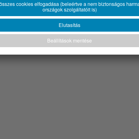
enek a mai kor kihívásaira, ezáltal a
vasút fokozni tudja versenyképe
lkodas-lokalis-megvalositasa-hozzajarul-a-vasut-strategiai-szerepenek-