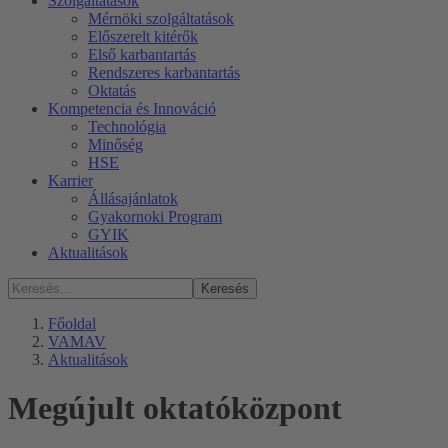
Szolgáltatások
Mérnöki szolgáltatások
Előszerelt kitérők
Első karbantartás
Rendszeres karbantartás
Oktatás
Kompetencia és Innováció
Technológia
Minőség
HSE
Karrier
Állásajánlatok
Gyakornoki Program
GYIK
Aktualitások
Keresés
Főoldal
VAMAV
Aktualitások
Megújult oktatóközpont