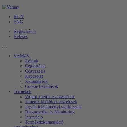
HUN
ENG
Regisztráció
Belépés
VAMAV
Rólunk
Cégtörténet
Cégvezetés
Kapcsolat
Aktualitások
Cookie beállítások
Termékek
Vignol kitérők és átszelések
Phoenix kitérők és átszelések
Egyéb felépítményi szerkezetek
Diagnosztika és Monitoring
Innováció
Termékdokumentáció