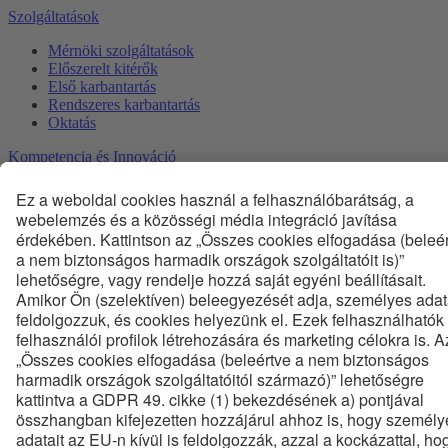
Szolgáltatások
Mérnöki szolgáltatások
Előszerelt kitérők
Első karbantartás
Rendszeres karbantartás
Oktatás
Kompetencia és Innováció
Technológia
Minőség
HSE
Karrier
Állásajánlatok
Gyakornoki Program
GYIK
Dokumentumtár
Képtár
Termékkatalógus
ÁSZF