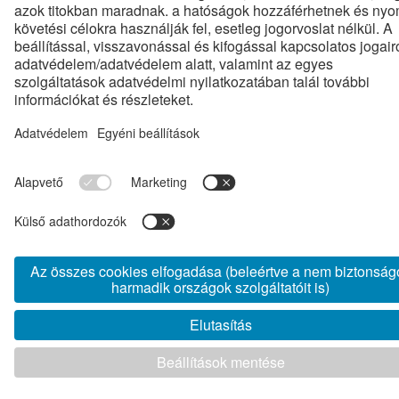
Etikai kódex
Adatvédelem
Tanúsítványok
Általános Beszerzési Feltételek
Biztonsági szabályzat tájékoztató KÜLSŐS partnerek részére
www.voestalpine.com
www.mavcsoport.hu