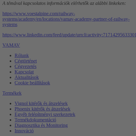
A témával kapcsolatos információk elérhetők az alábbi linkeken:
https://www.voestalpine.com/railway-
systems/academy/en/locations/vamav-academy-partner-of-railway-
systems
https://www.linkedin.com/feed/update/urn:li:activity:717142956333
VAMAV
Rólunk
Cégtörténet
Cégvezetés
Kapcsolat
Aktualitások
Cookie beállítások
Termékek
Vignol kitérők és átszelések
Phoenix kitérők és átszelések
Egyéb felépítményi szerkezetek
Termékdokumentáció
Diagnosztika és Monitoring
Innováció