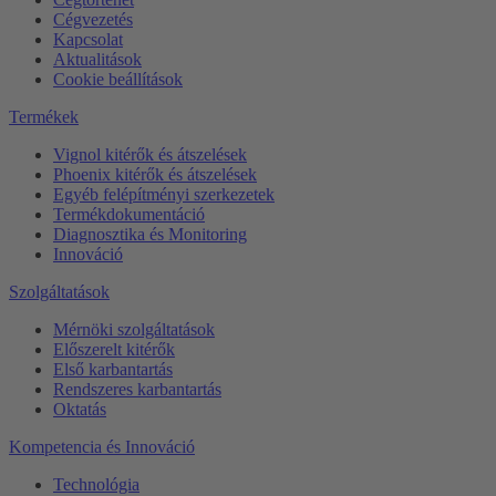
Cégvezetés
Kapcsolat
Aktualitások
Cookie beállítások
Termékek
Vignol kitérők és átszelések
Phoenix kitérők és átszelések
Egyéb felépítményi szerkezetek
Termékdokumentáció
Diagnosztika és Monitoring
Innováció
Szolgáltatások
Mérnöki szolgáltatások
Előszerelt kitérők
Első karbantartás
Rendszeres karbantartás
Oktatás
Kompetencia és Innováció
Technológia