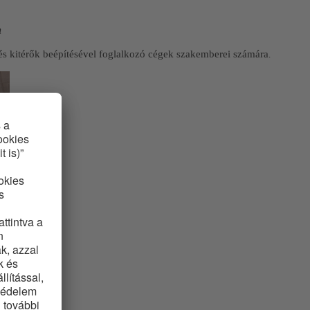
n
 és kitérők beépítésével foglalkozó cégek szakemberei számára
.