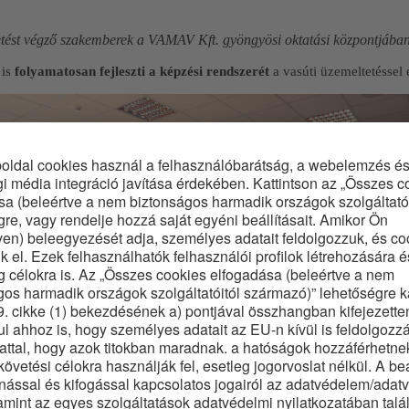
ltetést végző szakemberek a VAMAV Kft. gyöngyösi oktatási központjába
 is
folyamatosan fejleszti a képzési rendszerét
a vasúti üzemeltetéssel