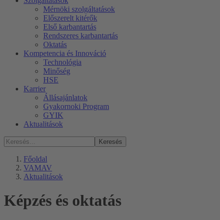
Szolgáltatások
Mérnöki szolgáltatások
Előszerelt kitérők
Első karbantartás
Rendszeres karbantartás
Oktatás
Kompetencia és Innováció
Technológia
Minőség
HSE
Karrier
Állásajánlatok
Gyakornoki Program
GYIK
Aktualitások
Keresés
Főoldal
VAMAV
Aktualitások
Képzés és oktatás