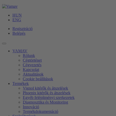
HUN
ENG
Regisztráció
Belépés
VAMAV
Rólunk
Cégtörténet
Cégvezetés
Kapcsolat
Aktualitások
Cookie beállítások
Termékek
Vignol kitérők és átszelések
Phoenix kitérők és átszelések
Egyéb felépítményi szerkezetek
Diagnosztika és Monitoring
Innováció
Termékdokumentáció