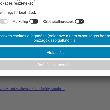
k:
z-a-vasuti-szakemberek-is-holtig-tanulnak