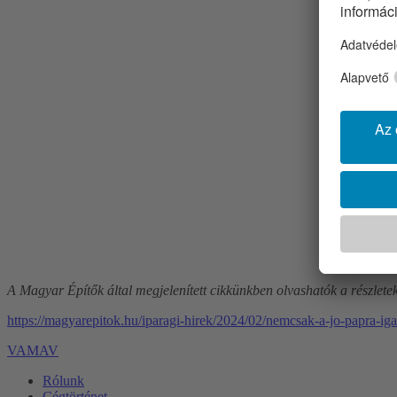
A Magyar Építők által megjelenített cikkünkben olvashatók a részlete
https://magyarepitok.hu/iparagi-hirek/2024/02/nemcsak-a-jo-papra-iga
VAMAV
Rólunk
Cégtörténet