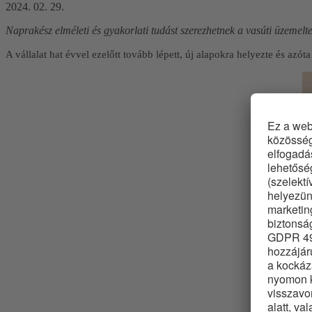
2024. 02. 29.
Naprakész elméleti és gyakorlati tudást szerezhetnek a vasúti üzeme
A vállalat hat évvel ezelőtt tovább lépett, új alapokra helyezte és azóta