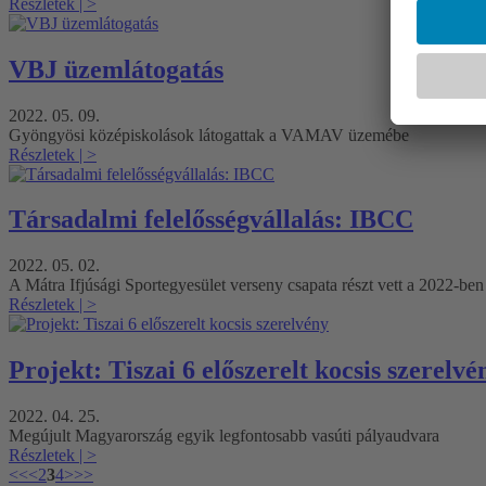
Részletek
| >
VBJ üzemlátogatás
2022. 05. 09.
Gyöngyösi középiskolások látogattak a VAMAV üzemébe
Részletek
| >
Társadalmi felelősségvállalás: IBCC
2022. 05. 02.
A Mátra Ifjúsági Sportegyesület verseny csapata részt vett a 2022-be
Részletek
| >
Projekt: Tiszai 6 előszerelt kocsis szerelvé
2022. 04. 25.
Megújult Magyarország egyik legfontosabb vasúti pályaudvara
Részletek
| >
<<
<
2
3
4
>
>>