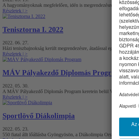
A hagyományoknak megfelelően, idén is megrendezésre került a V
Részletek
| >
Tenisztorna I. 2022
2022. 06. 27.
Házi teniszbajnokság került megrendezésre, átadással egybekötve
Részletek
| >
MÁV Pályakezdő Diplomás Program
2022. 05. 30.
A MÁV Pályakezdő Diplomás Program keretein belül VAMAV üzemlá
Részletek
| >
Sportlövő Diákolimpia
2022. 05. 23.
550 fiatal állt lőállásba Gyöngyösön, a Diákolimpia Országos Döntő