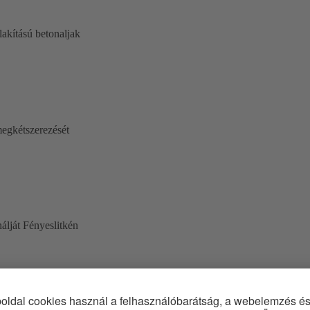
lakítású betonaljak
megkétszerezését
nálját Fényeslitkén