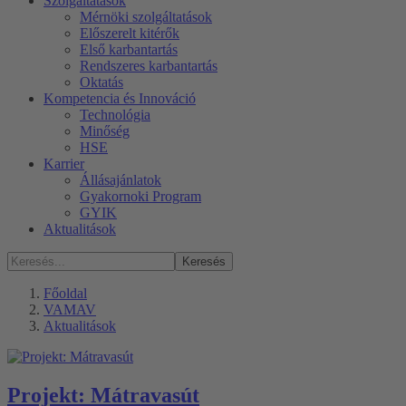
Szolgáltatások
Mérnöki szolgáltatások
Előszerelt kitérők
Első karbantartás
Rendszeres karbantartás
Oktatás
Kompetencia és Innováció
Technológia
Minőség
HSE
Karrier
Állásajánlatok
Gyakornoki Program
GYIK
Aktualitások
Keresés
Főoldal
VAMAV
Aktualitások
Projekt: Mátravasút