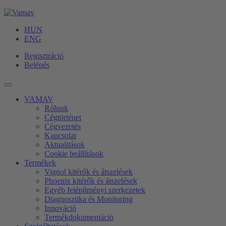
HUN
ENG
Regisztráció
Belépés
VAMAV
Rólunk
Cégtörténet
Cégvezetés
Kapcsolat
Aktualitások
Cookie beállítások
Termékek
Vignol kitérők és átszelések
Phoenix kitérők és átszelések
Egyéb felépítményi szerkezetek
Diagnosztika és Monitoring
Innováció
Termékdokumentáció