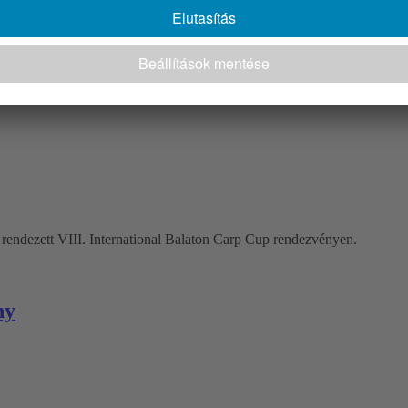
n rendezett VIII. International Balaton Carp Cup rendezvényen.
ny