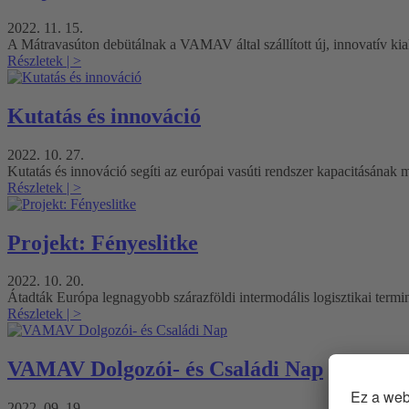
2022. 11. 15.
A Mátravasúton debütálnak a VAMAV által szállított új, innovatív kia
Részletek
| >
Kutatás és innováció
2022. 10. 27.
Kutatás és innováció segíti az európai vasúti rendszer kapacitásának 
Részletek
| >
Projekt: Fényeslitke
2022. 10. 20.
Átadták Európa legnagyobb szárazföldi intermodális logisztikai termi
Részletek
| >
VAMAV Dolgozói- és Családi Nap
2022. 09. 19.