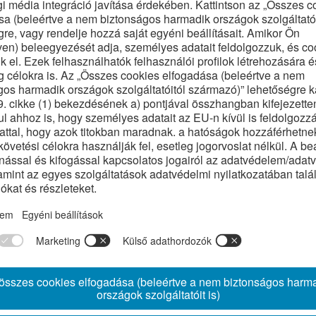
AMAV Családi Nap
togatás került megszervezésre
jében, ahol a VAMAV LK sportolói is a mezőnyt erősítették