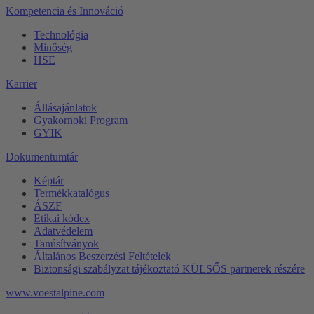
Kompetencia és Innováció
Technológia
Minőség
HSE
Karrier
Állásajánlatok
Gyakornoki Program
GYIK
Dokumentumtár
Képtár
Termékkatalógus
ÁSZF
Etikai kódex
Adatvédelem
Tanúsítványok
Általános Beszerzési Feltételek
Biztonsági szabályzat tájékoztató KÜLSŐS partnerek részére
www.voestalpine.com